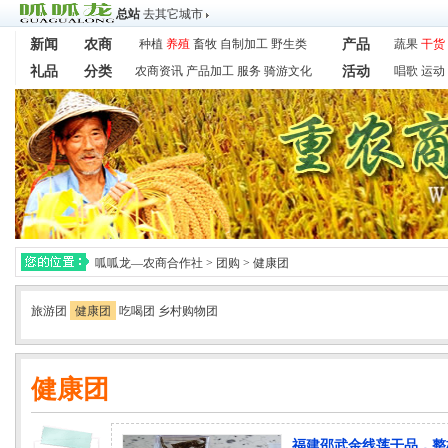
总站
去其它城市
新闻
农商
种植
养殖
畜牧
自制加工
野生类
产品
蔬果
干货
礼品
分类
农商资讯
产品加工
服务
骑游文化
活动
唱歌
运动
呱呱龙—农商合作社
>
团购
>
健康团
旅游团
健康团
吃喝团
乡村购物团
健康团
福建邵武金线莲干品，整