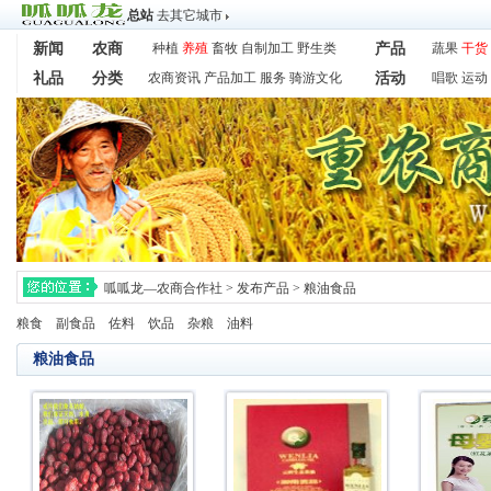
总站
去其它城市
新闻
农商
种植
养殖
畜牧
自制加工
野生类
产品
蔬果
干货
礼品
分类
农商资讯
产品加工
服务
骑游文化
活动
唱歌
运动
呱呱龙—农商合作社
>
发布产品
>
粮油食品
粮食
副食品
佐料
饮品
杂粮
油料
粮油食品