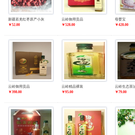
新疆若羌红枣原产小灰
云岭御用贡品
母婴宝
￥52.00
￥528.00
￥428.00
云岭御用贡品
云岭精品裸装
云岭生态茶
￥398.00
￥95.00
￥79.00