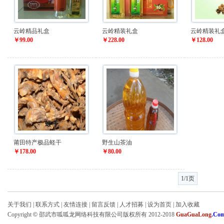
云岭精品礼盒
云岭精装礼盒
云岭精装礼
￥99.00
￥228.00
￥128.00
莆田特产极品蛏干
野生山茶油
￥178.00
￥80.00
1/1页
关于我们
|
联系方式
|
友情连接
|
留言反馈
|
人才招募
|
设为首页
|
加入收藏
Copyright
©
邵武市呱呱龙网络科技有限公司版权所有 2012-2018
GuaGuaLong
.Co