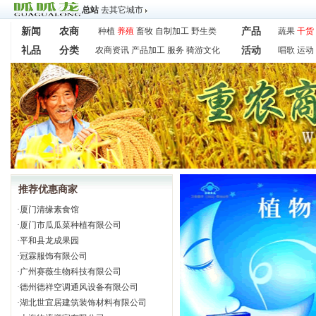
总站
去其它城市
新闻
农商
种植
养殖
畜牧
自制加工
野生类
产品
蔬果
干货
礼品
分类
农商资讯
产品加工
服务
骑游文化
活动
唱歌
运动
推荐优惠商家
·
厦门清缘素食馆
·
厦门市瓜瓜菜种植有限公司
·
平和县龙成果园
·
冠霖服饰有限公司
·
广州赛薇生物科技有限公司
·
德州德祥空调通风设备有限公司
·
湖北世宜居建筑装饰材料有限公司